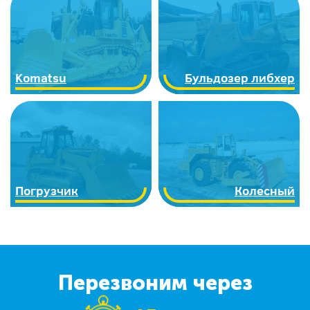
Komatsu
Бульдозер либхер
Погрузчик
Колесный
Перезвоним через