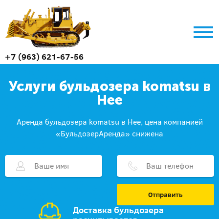
+7 (963) 621-67-56
Услуги бульдозера komatsu в
Нее
Аренда бульдозера komatsu в Нее, цена компанией
«БульдозерАренда» снижена
Отправить
Доставка бульдозера