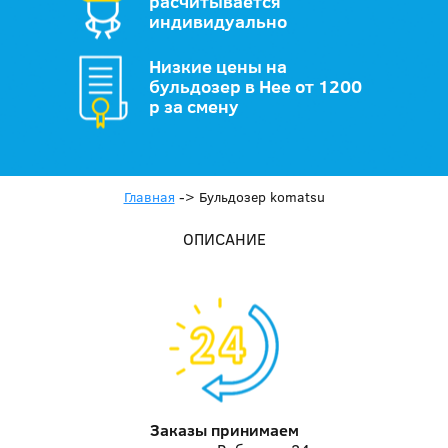
расчитывается
индивидуально
Низкие цены на
бульдозер в Нее от 1200
р за смену
Главная
->
Бульдозер komatsu
ОПИСАНИЕ
Заказы принимаем