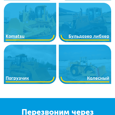
Komatsu
Бульдозер либхер
Погрузчик
Колесный
Перезвоним через