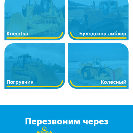
Komatsu
Бульдозер либхер
Погрузчик
Колесный
Перезвоним через