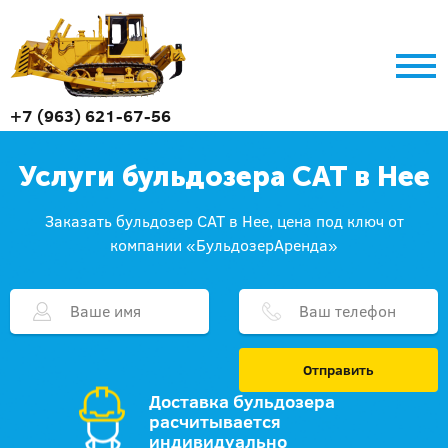
+7 (963) 621-67-56
Услуги бульдозера CAT в Нее
Заказать бульдозер CAT в Нее, цена под ключ от
компании «БульдозерАренда»
Отправить
Доставка бульдозера
расчитывается
индивидуально